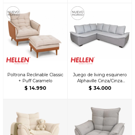
Poltrona Reclinable Classic
Juego de living esquinero
+ Puff Caramelo
Alphaville Cinza/Cinza
Oscuro
$
14.990
$
34.000