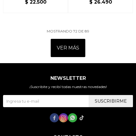
$
22.500
$
26.490
MOSTRANDO
72
DE
89
VER MÁS
NEWSLETTER
¡Suscribite y recibí todas nuestras novedades!
SUSCRIBIRME



