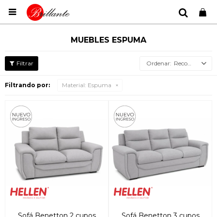

MUEBLES ESPUMA
Recomendados
Filtrando por:
Material:
Espuma
Sofá Benetton 2 cupos
Sofá Benetton 3 cupos