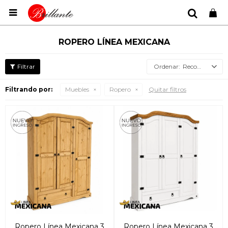

ROPERO LÍNEA MEXICANA
Recomendados
Filtrando por:
Muebles
Ropero
Quitar filtros
Ropero Línea Mexicana 3
Ropero Línea Mexicana 3