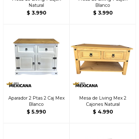
Natural
Blanco
$
3.990
$
3.990
Aparador 2 Ptas 2 Caj Mex
Mesa de Living Mex 2
Blanco
Cajones Natural
$
5.990
$
4.990