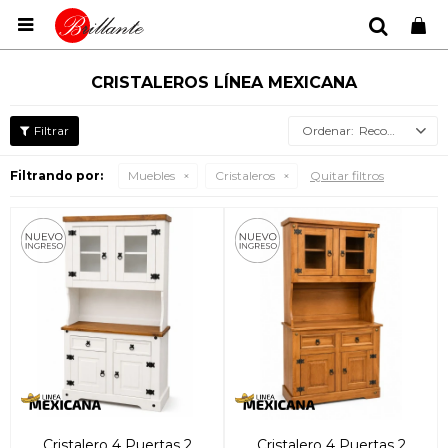

CRISTALEROS LÍNEA MEXICANA
Recomendados
Filtrando por:
Muebles
Cristaleros
Quitar filtros
Cristalero 4 Puertas 2
Cristalero 4 Puertas 2