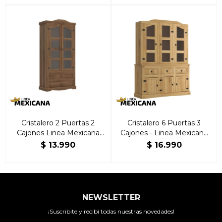
Cristalero 2 Puertas 2
Cristalero 6 Puertas 3
Cajones Linea Mexicana
Cajones - Linea Mexicana
Nogal
Natural
$
13.990
$
16.990
NEWSLETTER
¡Suscribite y recibí todas nuestras novedades!