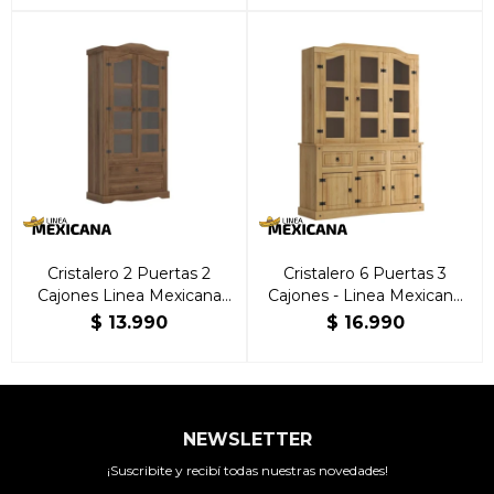
Cristalero 2 Puertas 2
Cristalero 6 Puertas 3
Cajones Linea Mexicana
Cajones - Linea Mexicana
Nogal
Natural
$
13.990
$
16.990
NEWSLETTER
¡Suscribite y recibí todas nuestras novedades!