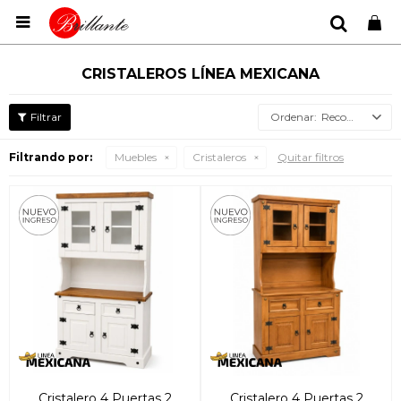

CRISTALEROS LÍNEA MEXICANA
Recomendados
Filtrando por:
Muebles
Cristaleros
Quitar filtros
Cristalero 4 Puertas 2
Cristalero 4 Puertas 2