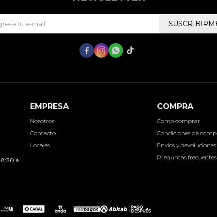
SUSCRIBIRM




EMPRESA
COMPRA
Nosotros
Como comprar
Contacto
Condiciones de comp
Locales
Envíos y devoluciones
Preguntas frecuentes
 8:30 a