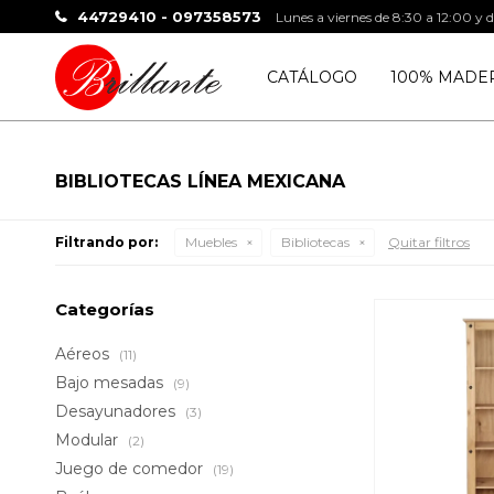
44729410 - 097358573
Lunes a viernes de 8:30 a 12:00 y 
CATÁLOGO
100% MADE
BIBLIOTECAS LÍNEA MEXICANA
Filtrando por:
Muebles
Bibliotecas
Quitar filtros
Categorías
Aéreos
(11)
Bajo mesadas
(9)
Desayunadores
(3)
Modular
(2)
Juego de comedor
(19)