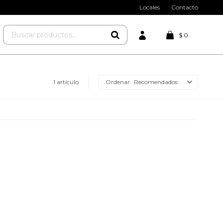
Locales
Contacto
$
0
1 artículo
Recomendados