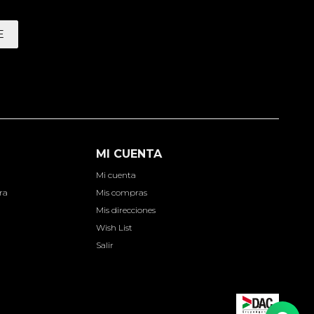
E
MI CUENTA
Mi cuenta
ra
Mis compras
Mis direcciones
Wish List
Salir