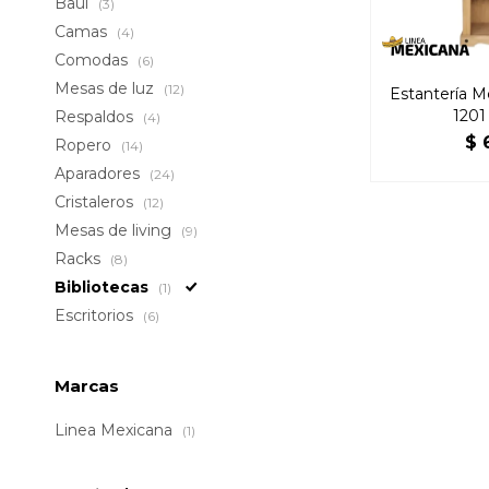
Baúl
(3)
Camas
(4)
Comodas
(6)
Mesas de luz
(12)
Estantería M
1201
Respaldos
(4)
$
Ropero
(14)
Aparadores
(24)
Cristaleros
(12)
Mesas de living
(9)
Racks
(8)
Bibliotecas
(1)
Escritorios
(6)
Marcas
Linea Mexicana
(1)