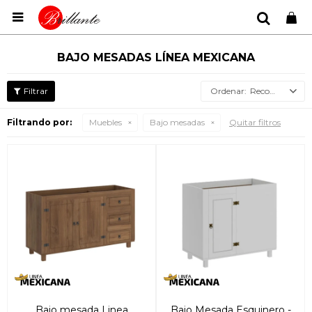

BAJO MESADAS LÍNEA MEXICANA
Recomendados
Filtrando por:
Muebles
Bajo mesadas
Quitar filtros
Bajo mesada Linea
Bajo Mesada Esquinero -