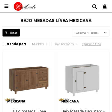

BAJO MESADAS LÍNEA MEXICANA
Recomendados
Filtrando por:
Muebles
Bajo mesadas
Quitar filtros
Bajo mesada Linea
Bajo Mesada Esquinero -