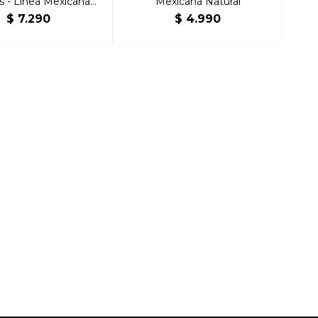
s - Linea Mexicana
Mexicana Natural
Natural
$
7.290
$
4.990