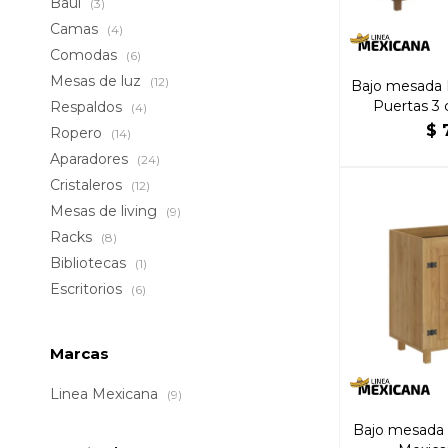
Baúl
(3)
Camas
(4)
Comodas
(6)
Mesas de luz
(12)
Bajo mesada 
Puertas 3 
Respaldos
(4)
$
Ropero
(14)
Aparadores
(24)
Cristaleros
(12)
Mesas de living
(9)
Racks
(8)
Bibliotecas
(1)
Escritorios
(6)
Marcas
Linea Mexicana
(9)
Bajo mesada 2