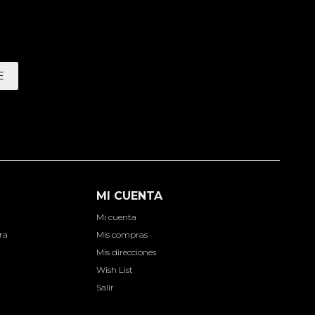
E
MI CUENTA
Mi cuenta
ra
Mis compras
Mis direcciones
Wish List
Salir