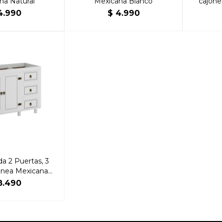
na Natural
Mexicana Blanco
cajone
4.990
$
4.990
a 2 Puertas, 3
Linea Mexicana
lanco
8.490