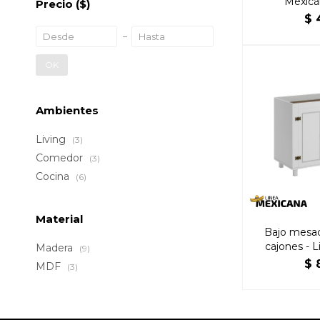
Mexica
Precio
($)
$
OK
Ambientes
Living
(3)
Comedor
(3)
Cocina
(6)
Material
Bajo mesad
cajones - 
Madera
(9)
B
$
MDF
(3)