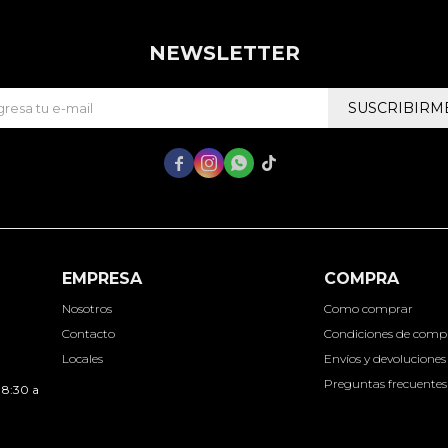
NEWSLETTER
SUSCRIBIRM




EMPRESA
COMPRA
Nosotros
Como comprar
Contacto
Condiciones de comp
Locales
Envíos y devoluciones
Preguntas frecuentes
 8:30 a