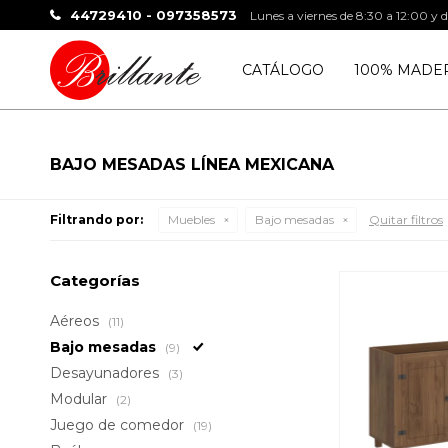
44729410 - 097358573
Lunes a viernes de 8:30 a 12:00 y 
CATÁLOGO
100% MADE
BAJO MESADAS LÍNEA MEXICANA
Filtrando por:
Muebles
Bajo mesadas
Quitar filtros
Categorías
Aéreos
(11)
Bajo mesadas
(9)
Desayunadores
(3)
Modular
(2)
Juego de comedor
(19)