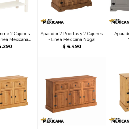
rime 2 Cajones
Aparador 2 Puertas y 2 Cajones
Aparado
Linea Mexicana
- Linea Mexicana Nogal
lanco
4.290
$
6.490