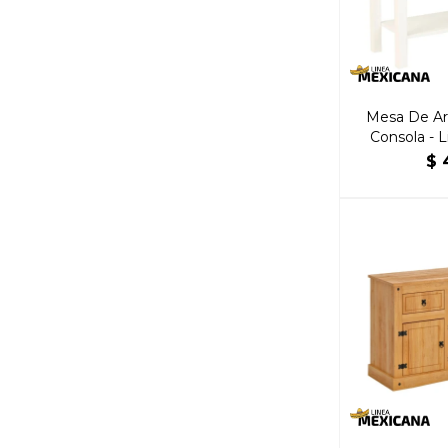
Mesa De Ar
Consola - 
B
$