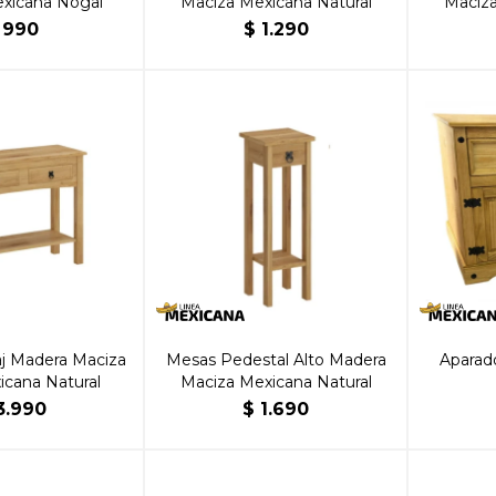
xicana Nogal
Maciza Mexicana Natural
Maciza
990
$
1.290
aj Madera Maciza
Mesas Pedestal Alto Madera
Aparado
icana Natural
Maciza Mexicana Natural
3.990
$
1.690