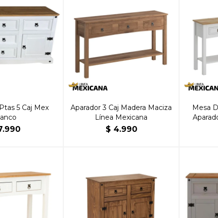
Ptas 5 Caj Mex
Aparador 3 Caj Madera Maciza
Mesa D
lanco
Línea Mexicana
Aparado
7.990
$
4.990