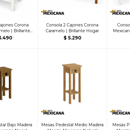
Cajones Corona
Consola 2 Cajones Corona
Consol
elo | Brillante
Caramelo | Brillante Hogar
Mexican
ogar
B
3.490
$
5.290
tal Bajo Madera
Mesas Pedestal Medio Madera
Mesas P