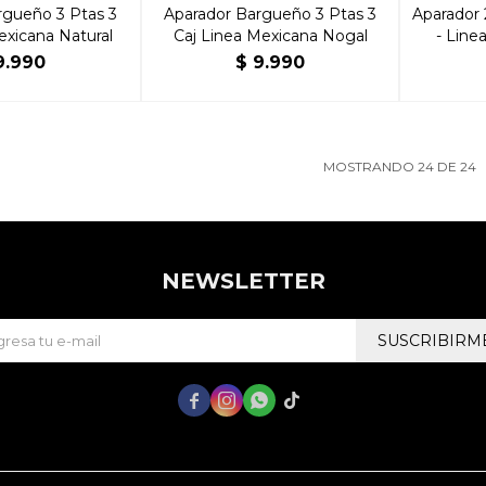
rgueño 3 Ptas 3
Aparador Bargueño 3 Ptas 3
Aparador 
exicana Natural
Caj Linea Mexicana Nogal
- Line
9.990
$
9.990
MOSTRANDO
24
DE
24
NEWSLETTER
SUSCRIBIRM



