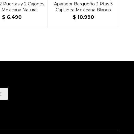
2 Puertas y 2 Cajones
Aparador Bargueño 3 Ptas 3
a Mexicana Natural
Caj Linea Mexicana Blanco
$
6.490
$
10.990
E