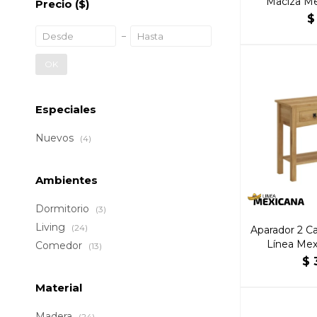
Maciza Me
Precio
($)
$
OK
Especiales
Nuevos
(4)
Ambientes
Dormitorio
(3)
Living
(24)
Aparador 2 C
Línea Mex
Comedor
(13)
$
Material
Madera
(24)