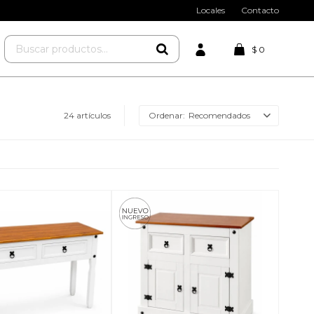
Locales
Contacto
$
0
24 artículos
Recomendados