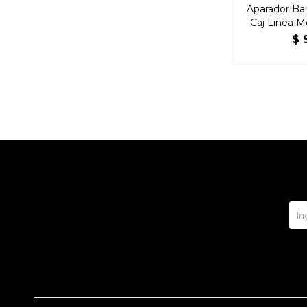
Aparador Ba
Caj Linea M
$