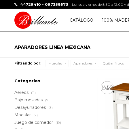
44729410 - 097358573
Lunes a viernes de 8:30 a 12:00 y 
CATÁLOGO
100% MADE
APARADORES LÍNEA MEXICANA
Filtrando por:
Muebles
Aparadores
Quitar filtros
Categorías
Aéreos
(11)
Bajo mesadas
(9)
Desayunadores
(3)
Modular
(2)
Juego de comedor
(19)