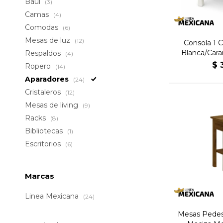
Baúl
(3)
Camas
(4)
Comodas
(6)
Mesas de luz
(12)
Consola 1 
Blanca/Caram
Respaldos
(4)
H
$
Ropero
(14)
Aparadores
(24)
Cristaleros
(12)
Mesas de living
(9)
Racks
(8)
Bibliotecas
(1)
Escritorios
(6)
Marcas
Linea Mexicana
(24)
Mesas Pedes