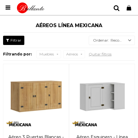

AÉREOS LÍNEA MEXICANA
Recomendados
Filtrando por:
Muebles
Aéreos
Quitar filtros
Aéreo 3 Puertas Blancas -
Aéreo Esquinero - Línea