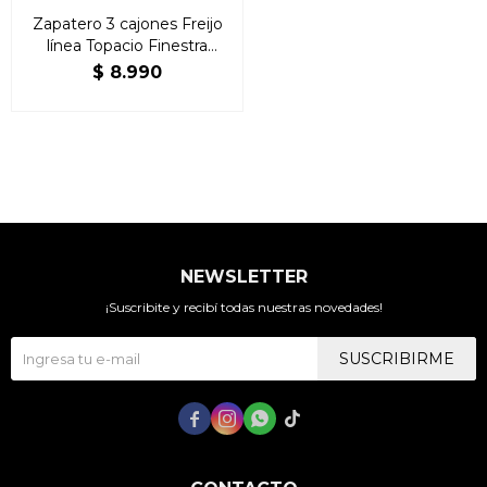
Zapatero 3 cajones Freijo
línea Topacio Finestra
Madera Maciza
$
8.990
NEWSLETTER
¡Suscribite y recibí todas nuestras novedades!
SUSCRIBIRME



