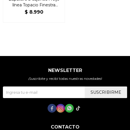
línea Topacio Finestra
Madera Maciza
$
8.990
NEWSLETTER
¡Suscribite y recibí todas nuestras novedades!
SUSCRIBIRME




CONTACTO