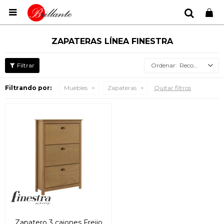

ZAPATERAS LÍNEA FINESTRA
Recomendados
Filtrando por:
Muebles
Zapateras
Quitar filtros
Zapatero 3 cajones Freijo