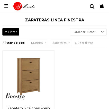

ZAPATERAS LÍNEA FINESTRA
Recomendados
Filtrando por:
Muebles
Zapateras
Quitar filtros
Zapatero 3 cajones Freijo