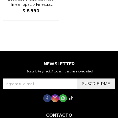
línea Topacio Finestra
Madera Maciza
$
8.990
NEWSLETTER
¡Suscribite y recibí todas nuestras novedades!
SUSCRIBIRME




CONTACTO