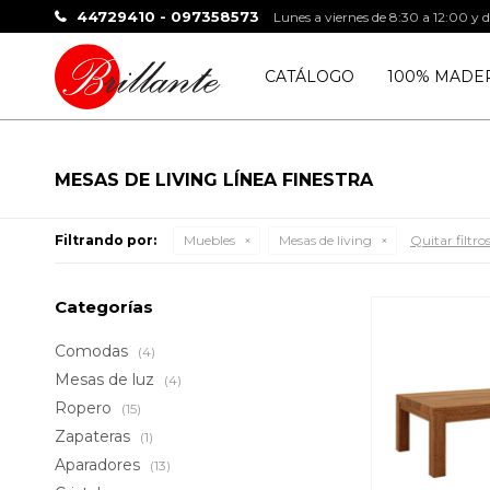
44729410 - 097358573
Lunes a viernes de 8:30 a 12:00 y 
CATÁLOGO
100% MADE
MESAS DE LIVING LÍNEA FINESTRA
Filtrando por:
Muebles
Mesas de living
Quitar filtro
Categorías
Comodas
(4)
Mesas de luz
(4)
Ropero
(15)
Zapateras
(1)
Aparadores
(13)