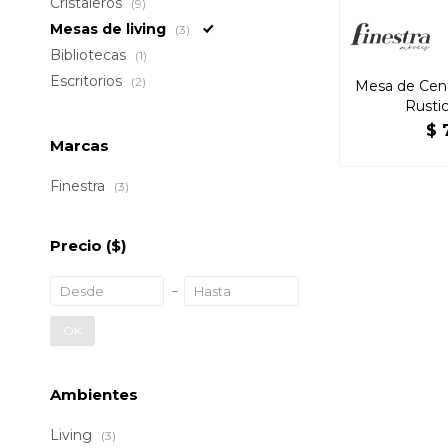
Cristaleros
(9)
Mesas de living
(3)
Bibliotecas
(1)
Escritorios
(2)
Mesa de Cent
Rusti
$
Marcas
Finestra
(3)
Precio
($)
OK
Ambientes
Living
(3)