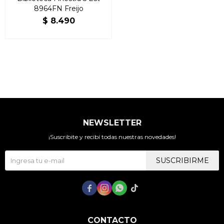
8964FN Freijo
$
8.490
NEWSLETTER
¡Suscribite y recibí todas nuestras novedades!
SUSCRIBIRME




CONTACTO