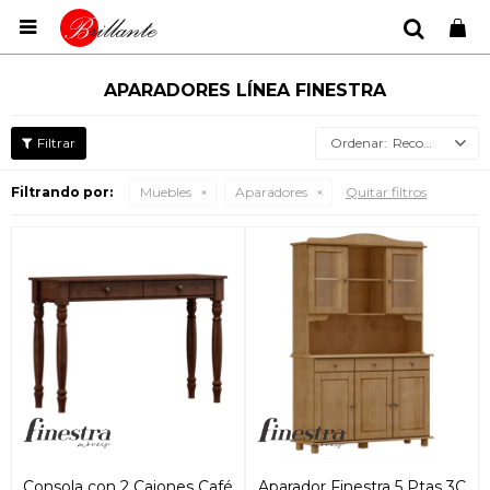

APARADORES LÍNEA FINESTRA
Recomendados
Filtrando por:
Muebles
Aparadores
Quitar filtros
Consola con 2 Cajones Café
Aparador Finestra 5 Ptas 3C