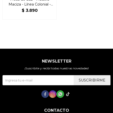
Maciza - Línea Colonial -
Freijo
$
3.890
NEWSLETTER
¡Suscribite y recibí todas nuestras novedades!
SUSCRIBIRME




CONTACTO