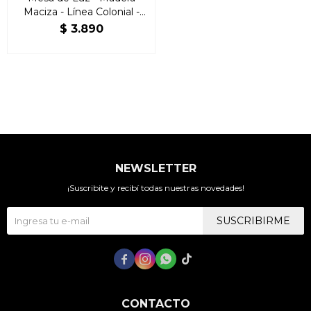
Maciza - Línea Colonial -
Freijo
$
3.890
NEWSLETTER
¡Suscribite y recibí todas nuestras novedades!
SUSCRIBIRME




CONTACTO