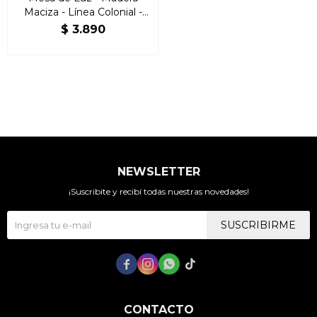
Maciza - Línea Colonial -
Freijo
$
3.890
NEWSLETTER
¡Suscribite y recibí todas nuestras novedades!
SUSCRIBIRME




CONTACTO