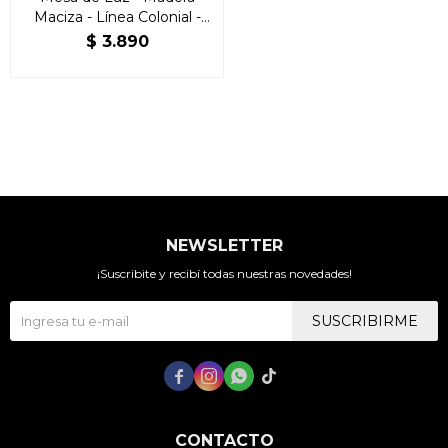
Maciza - Línea Colonial -
Freijo
$
3.890
NEWSLETTER
¡Suscribite y recibí todas nuestras novedades!
SUSCRIBIRME




CONTACTO