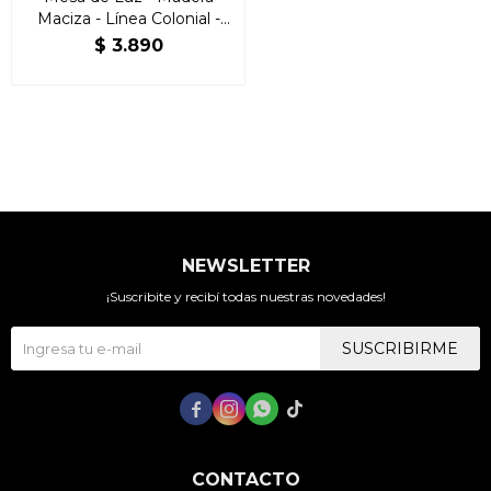
Maciza - Línea Colonial -
Freijo
$
3.890
NEWSLETTER
¡Suscribite y recibí todas nuestras novedades!
SUSCRIBIRME




CONTACTO