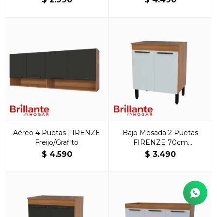
Aéreo 4 Puetas FIRENZE
Bajo Mesada 2 Puetas
Freijo/Grafito
FIRENZE 70cm
Freijo/Blanco
$
4.590
$
3.490