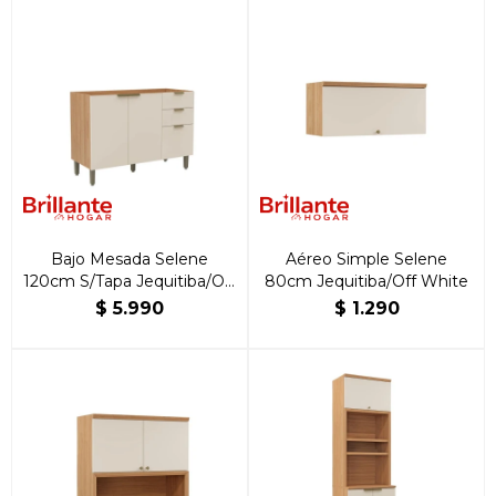
Bajo Mesada Selene
Aéreo Simple Selene
120cm S/Tapa Jequitiba/Off
80cm Jequitiba/Off White
White
$
5.990
$
1.290