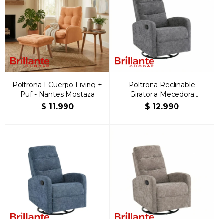
Poltrona 1 Cuerpo Living +
Poltrona Reclinable
Puf - Nantes Mostaza
Giratoria Mecedora
Rocking Gris
$
11.990
$
12.990