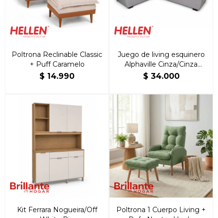
Poltrona Reclinable Classic
Juego de living esquinero
+ Puff Caramelo
Alphaville Cinza/Cinza
Oscuro
$
14.990
$
34.000
Kit Ferrara Nogueira/Off
Poltrona 1 Cuerpo Living +