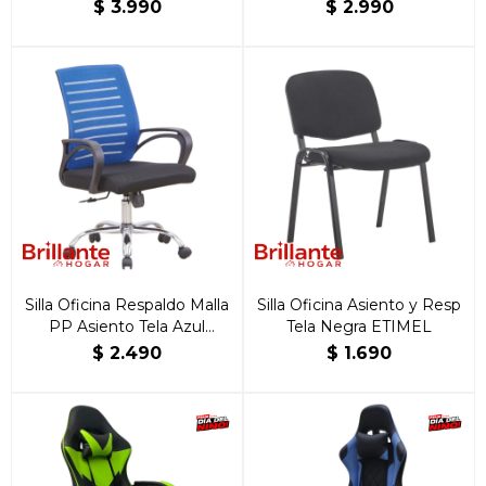
$
3.990
$
2.990
Silla Oficina Respaldo Malla
Silla Oficina Asiento y Resp
PP Asiento Tela Azul
Tela Negra ETIMEL
ETIMEL
$
2.490
$
1.690