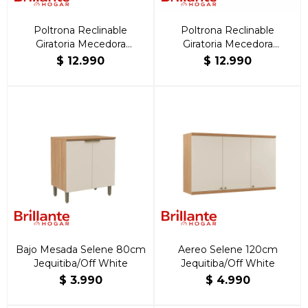
Poltrona Reclinable
Poltrona Reclinable
Giratoria Mecedora
Giratoria Mecedora
Rocking Azul
Rocking Beige
$
12.990
$
12.990
Bajo Mesada Selene 80cm
Aereo Selene 120cm
Jequitiba/Off White
Jequitiba/Off White
$
3.990
$
4.990