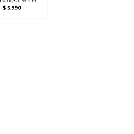
momo/Off White)
$
5.990