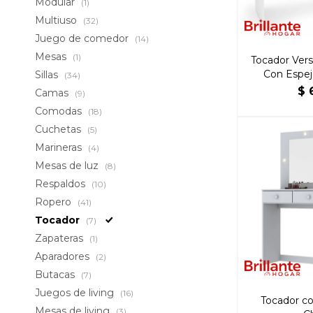
Modular
(1)
Multiuso
(32)
Juego de comedor
(14)
Mesas
(1)
Tocador Ver
Con Espej
Sillas
(34)
$
Camas
(9)
Comodas
(18)
Cuchetas
(5)
Marineras
(4)
Mesas de luz
(8)
Respaldos
(10)
Ropero
(41)
Tocador
(7)
Zapateras
(1)
Aparadores
(2)
Butacas
(7)
Juegos de living
(16)
Tocador co
Mesas de living
(3)