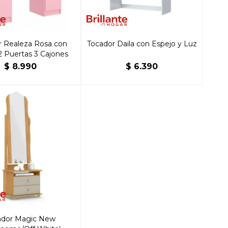
r Realeza Rosa con
Tocador Daila con Espejo y Luz
2 Puertas 3 Cajones
$
8.990
$
6.390
ador Magic New