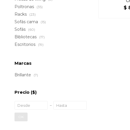
C
Poltronas
(35)
$
Racks
(23)
Sofás cama
(15)
Sofás
(60)
Bibliotecas
(17)
Escritorios
(19)
Marcas
Brillante
(7)
Precio
($)
OK