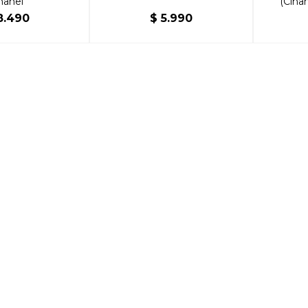
hanel
(Cina
8.490
$
5.990