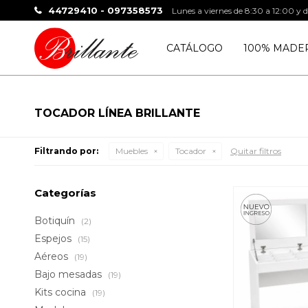
44729410 - 097358573
Lunes a viernes de 8:30 a 12:00 y 
CATÁLOGO
100% MADE
TOCADOR LÍNEA BRILLANTE
Filtrando por:
Muebles
Tocador
Quitar filtros
Categorías
Botiquín
(2)
Espejos
(15)
Aéreos
(19)
Bajo mesadas
(19)
Kits cocina
(19)