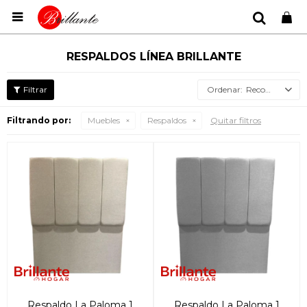

RESPALDOS LÍNEA BRILLANTE
Recomendados
Filtrando por:
Muebles
Respaldos
Quitar filtros
Respaldo La Paloma 1
Respaldo La Paloma 1