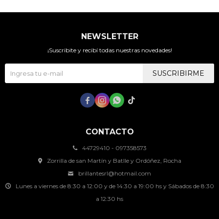
NEWSLETTER
¡Suscribite y recibí todas nuestras novedades!
SUSCRIBIRME




CONTACTO
44729410 - 097358573
Zorrilla de san Martín y Batlle y Ordóñez, Rocha
brillantesrl@hotmail.com
Lunes a viernes de 8:30 a 12:00 y de 14:30 a 19:00 hs y Sábados de 8:30
a 12:30 hs