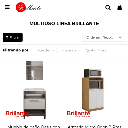

MULTIUSO LÍNEA BRILLANTE
Recomendados
Filtrando por:
Muebles
Multiuso
Quitar filtros
Mueble de baño Oasis con
Armario Micro Orión 2 Ptas