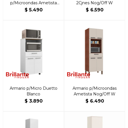
p/Microondas Ametista
2Cjnes Nog/Off W
Nog/Off W
$
5.490
$
6.590
Armario p/Micro Duetto
Armario p/Microondas
Blanco
Ametista Nog/Off W
$
3.890
$
6.490