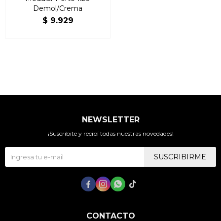
Demol/Crema
$
9.929
NEWSLETTER
¡Suscribite y recibí todas nuestras novedades!
SUSCRIBIRME




CONTACTO