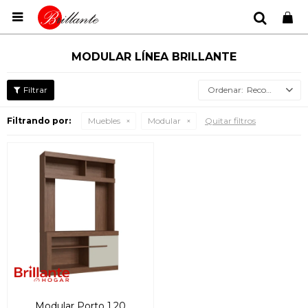

MODULAR LÍNEA BRILLANTE
Recomendados
Filtrando por:
Muebles
Modular
Quitar filtros
Modular Porto 1.20