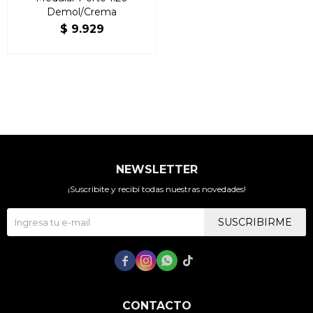
Demol/Crema
$
9.929
NEWSLETTER
¡Suscribite y recibí todas nuestras novedades!
SUSCRIBIRME




CONTACTO