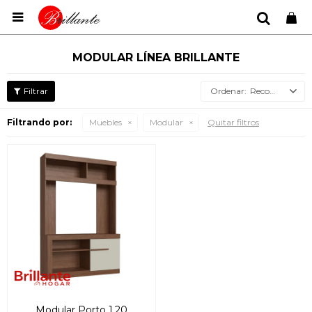

MODULAR LÍNEA BRILLANTE
Recomendados
Filtrando por:
Muebles
Modular
Quitar filtros
Modular Porto 1.20