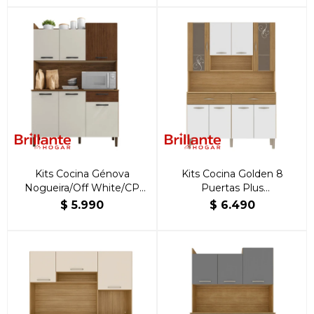
Kits Cocina Génova
Kits Cocina Golden 8
Nogueira/Off White/CP
Puertas Plus
Ripado
Freijo/Supremo/CP Ripiado
$
5.990
$
6.490
Freijo