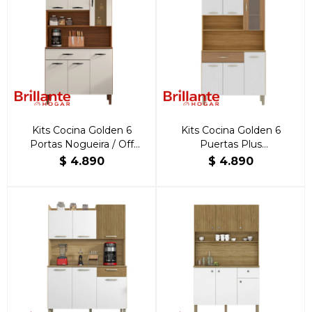
Kits Cocina Golden 6
Kits Cocina Golden 6
Portas Nogueira / Off
Puertas Plus
White
Freijo/Supremo/CP Ripiado
$
4.890
$
4.890
Freijo