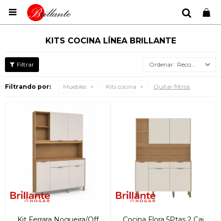

KITS COCINA LÍNEA BRILLANTE
Recomendados
Filtrando por:
Muebles
Kits cocina
Quitar filtros
Kit Ferrara Nogueira/Off
Cocina Flora 5Ptas 2 Caj