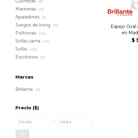
Cuchetas
(3)
Marineras
(4)
Aparadores
(1)
Juegos de living
(11)
Espejo Oval 
en Mad
Poltronas
(24)
$
Sofás cama
(14)
Sofás
(43)
Escritorios
(2)
Marcas
Brillante
(2)
Precio
($)
OK