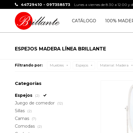
44729410 - 097358573
Lunes a viernes de 8:30 a 12:00 y 
CATÁLOGO
100% MADE
ESPEJOS MADERA LÍNEA BRILLANTE
Filtrando por:
Muebles
Espejos
Material:
Madera
Categorías
Espejos
(2)
Juego de comedor
(12)
Sillas
(2)
Camas
(7)
Comodas
(2)