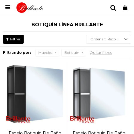

BOTIQUÍN LÍNEA BRILLANTE
Recomendados
Filtrando por:
Muebles
Botiquín
Quitar filtros
Espejo Botiquin De Baño
Espejo Botiquin De Baño