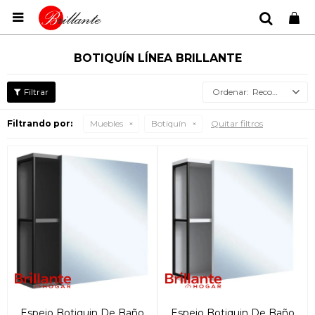

BOTIQUÍN LÍNEA BRILLANTE
Recomendados
Filtrando por:
Muebles
Botiquín
Quitar filtros
Espejo Botiquin De Baño
Espejo Botiquin De Baño