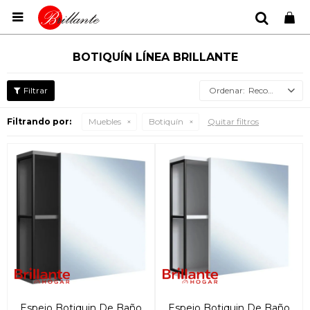

BOTIQUÍN LÍNEA BRILLANTE
Recomendados
Filtrando por:
Muebles
Botiquín
Quitar filtros
Espejo Botiquin De Baño
Espejo Botiquin De Baño