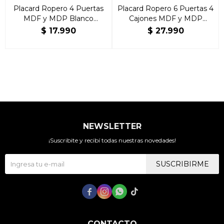
Placard Ropero 4 Puertas
Placard Ropero 6 Puertas 4
MDF y MDP Blanco
Cajones MDF y MDP
Americano
Blanco Americano
$
17.990
$
27.990
NEWSLETTER
¡Suscribite y recibí todas nuestras novedades!
SUSCRIBIRME




CONTACTO