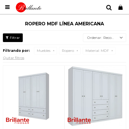

ROPERO MDF LÍNEA AMERICANA
Recomendados
Filtrando por:
Muebles
Ropero
Material:
MDF
Quitar filtros