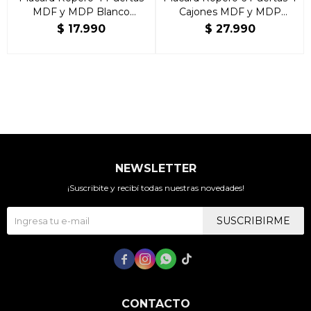
MDF y MDP Blanco
Cajones MDF y MDP
Americano
Blanco Americano
$
17.990
$
27.990
NEWSLETTER
¡Suscribite y recibí todas nuestras novedades!
SUSCRIBIRME




CONTACTO