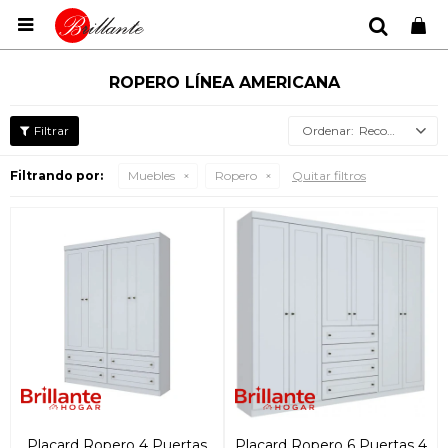

ROPERO LÍNEA AMERICANA
Recomendados
Filtrando por:
Muebles
Ropero
Quitar filtros
Placard Ropero 4 Puertas
Placard Ropero 6 Puertas 4