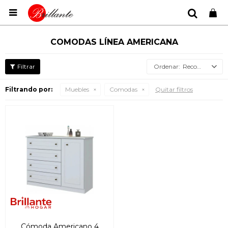

COMODAS LÍNEA AMERICANA
Recomendados
Filtrando por:
Muebles
Comodas
Quitar filtros
Cómoda Americano 4