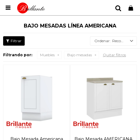

BAJO MESADAS LÍNEA AMERICANA
Recomendados
Filtrando por:
Muebles
Bajo mesadas
Quitar filtros
Bajo Mesada Americana
Bajo Mesada AMERICANA