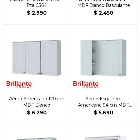
Pta C364
MDF Blanco Basculante
$
2.990
$
2.450
Aéreo Americano 120 cm
Aéreo Esquinero
MDF Blanco
Americana 94 cm MDF
Blanco
$
6.290
$
5.690