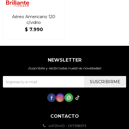
Aéreo Americano 120
c/vidrio
$
7.990
NEWSLETTER
¡Suscribite y recibí todas nuestras novedades!
SUSCRIBIRME




CONTACTO
44729410 - 097358573