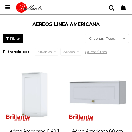

AÉREOS LÍNEA AMERICANA
Recomendados
Filtrando por:
Muebles
Aéreos
Quitar filtros
Aéreo Americano 0.40 1
Aéreo Americana 80 cm