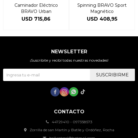
Caminador Eléctrico
Spinning BRAVO Sport
BRAVO Urban
Magnético
USD
715,86
USD
408,95
NEWSLETTER
¡Suscribite y recibí todas nuestras novedades!
SUSCRIBIRME




CONTACTO
44729410 - 097358573
Zorrilla de san Martín y Batlle y Ordóñez, Rocha
brillantesrl@hotmail.com