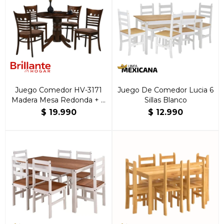
Juego Comedor HV-3171
Juego De Comedor Lucia 6
Madera Mesa Redonda + 4
Sillas Blanco
sillas
$
19.990
$
12.990