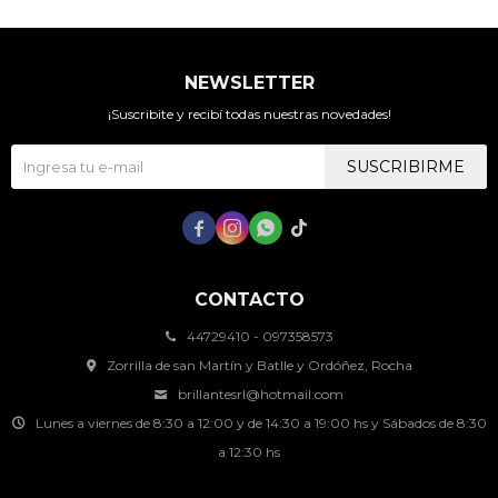
NEWSLETTER
¡Suscribite y recibí todas nuestras novedades!
SUSCRIBIRME




CONTACTO
44729410 - 097358573
Zorrilla de san Martín y Batlle y Ordóñez, Rocha
brillantesrl@hotmail.com
Lunes a viernes de 8:30 a 12:00 y de 14:30 a 19:00 hs y Sábados de 8:30
a 12:30 hs