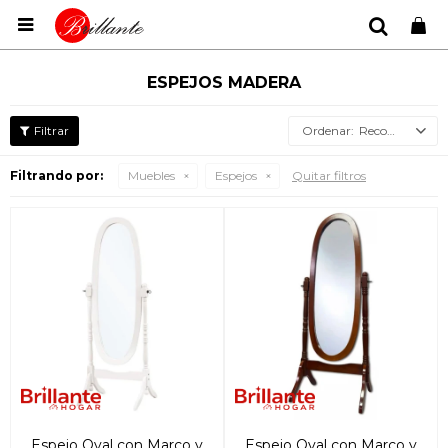

ESPEJOS MADERA
Recomendados
Filtrando por:
Muebles
Espejos
Quitar filtros
Espejo Oval con Marco y
Espejo Oval con Marco y