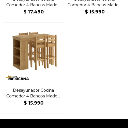
Comedor 4 Bancos Madera
Comedor 4 Bancos Madera
Blanco
Nogal
$
17.490
$
15.990
Desayunador Cocina
Comedor 4 Bancos Madera
Natural
$
15.990