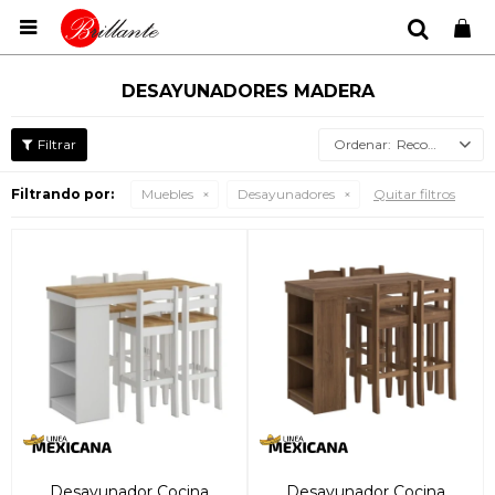

DESAYUNADORES MADERA
Recomendados
Filtrando por:
Muebles
Desayunadores
Quitar filtros
Desayunador Cocina
Desayunador Cocina