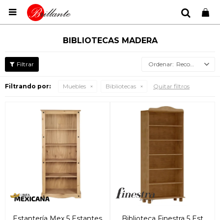

BIBLIOTECAS MADERA
Recomendados
Filtrando por:
Muebles
Bibliotecas
Quitar filtros
Estantería Mex 5 Estantes
Biblioteca Finestra 5 Est