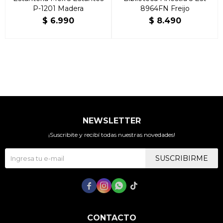
P-1201 Madera
8964FN Freijo
$
6.990
$
8.490
NEWSLETTER
¡Suscribite y recibí todas nuestras novedades!
SUSCRIBIRME




CONTACTO