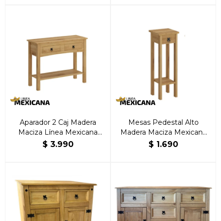
Aparador 2 Caj Madera
Mesas Pedestal Alto
Maciza Línea Mexicana
Madera Maciza Mexicana
Natural
Natural
$
3.990
$
1.690