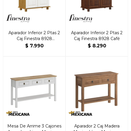
Aparador Inferior 2 Ptas 2
Aparador Inferior 2 Ptas 2
Caj Finestra 8928
Caj Finestra 8928 Café
Roble/Blanco
$
7.990
$
8.290
Mesa De Arrime 3 Cajones
Aparador 2 Caj Madera