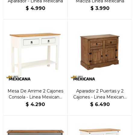
Aparador - Linea Mexicana
Maciza Línea Mexicana
$
4.990
$
3.990
Mesa De Arrime 2 Cajones
Aparador 2 Puertas y 2
Consola - Linea Mexicana
Cajones - Linea Mexicana
Blanco
Nogal
$
4.290
$
6.490