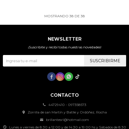
MOSTRANDO
38
DE
38
NEWSLETTER
¡Suscribite y recibí todas nuestras novedades!
SUSCRIBIRME




CONTACTO
44729410 - 097358573
Zorrilla de san Martín y Batlle y Ordóñez, Rocha
brillantesrl@hotmail.com
Lunes a viernes de 8:30 a 12:00 y de 14:30 a 19:00 hs y Sábados de 8:30