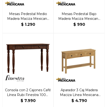
Mesas Pedestal Medio
Mesas Pedestal Bajo
Madera Maciza Mexicana
Madera Maciza Mexicana
Natural
Natural
$
1.290
$
990
Consola con 2 Cajones Café
Aparador 3 Caj Madera
Línea Rubi Finestra 100%
Maciza Línea Mexicana
Madera Maciza
Natural
$
7.990
$
4.790