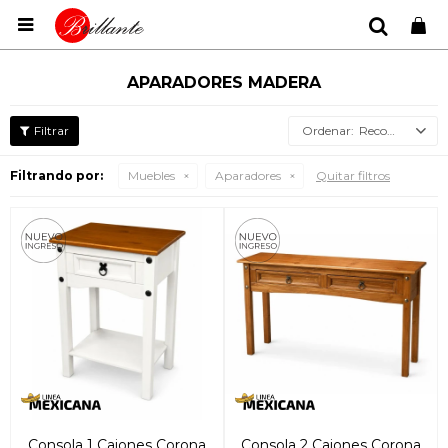

APARADORES MADERA
Recomendados
Filtrando por:
Muebles
Aparadores
Quitar filtros
Consola 1 Cajones Corona
Consola 2 Cajones Corona