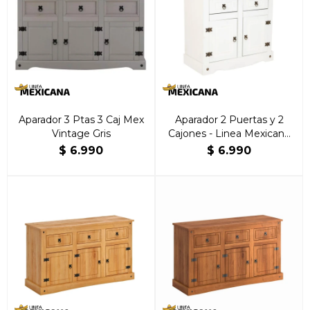
Aparador 3 Ptas 3 Caj Mex
Aparador 2 Puertas y 2
Vintage Gris
Cajones - Linea Mexicana
Blanco
$
6.990
$
6.990