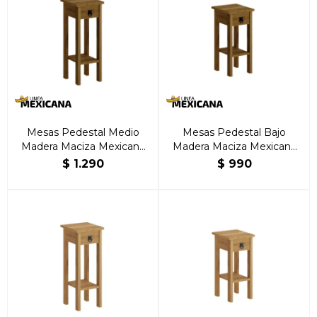
Mesas Pedestal Medio
Mesas Pedestal Bajo
Madera Maciza Mexicana
Madera Maciza Mexicana
Nogal
Nogal
$
1.290
$
990