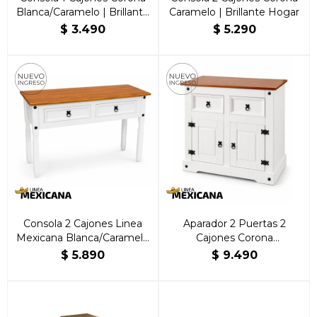
Blanca/Caramelo | Brillante
Caramelo | Brillante Hogar
Hogar
$
3.490
$
5.290
Consola 2 Cajones Linea
Aparador 2 Puertas 2
Mexicana Blanca/Caramelo
Cajones Corona
| Brillante Hogar
Blanca/Caramelo | Brillante
$
5.890
$
9.490
Hogar